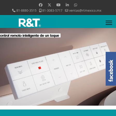
81-8880-3515
81-3083-5717
ventas@rtmexico.mx